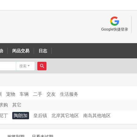
Google快捷登录
动
闲品交易
日志
搜索
搜
索
训
宠物
车辆
二手
交友
生活服务
求购
其它
尼丁
陶朗加
皇后镇
北岸其它地区
南岛其他地区
按将到期
只看未过期