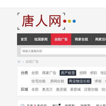
首页
纽国新闻
自助广告
商家在线
商家活
»
自助广告
新
分类
全部
商家广告
房产租赁
招聘
求职
培
西
住宅出租
房间出租
商业物业出租
求租
兰
唐
区域
全部
奥克兰
惠灵顿
基督城
汉密尔顿
但
人
网
共有
0
条信息
默认
按最新
按推荐
按人气