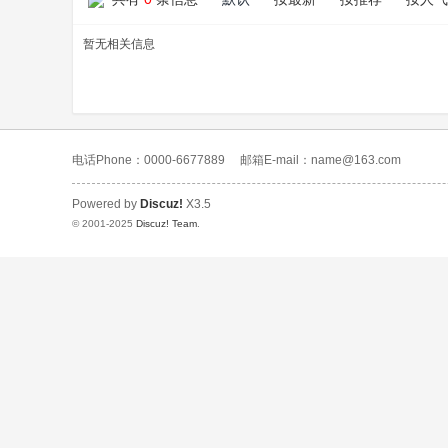
暂无相关信息
电话Phone：0000-6677889
邮箱E-mail：name@163.com
Powered by
Discuz!
X3.5
© 2001-2025
Discuz! Team
.