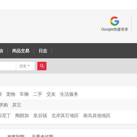
Google快捷登录
动
闲品交易
日志
搜索
搜
索
训
宠物
车辆
二手
交友
生活服务
求购
其它
但尼丁
陶朗加
皇后镇
北岸其它地区
南岛其他地区
按将到期
只看未过期