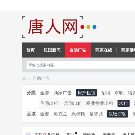
首页
纽国新闻
自助广告
商家在线
商家活
»
自助广告
新
分类
全部
商家广告
房产租赁
招聘
求职
培
西
住宅出租
房间出租
商业物业出租
求租
兰
唐
区域
全部
奥克兰
惠灵顿
基督城
汉密尔顿
人
网
共有
0
条信息
默认
按最新
按推荐
按人气