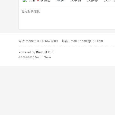
暂无相关信息
电话Phone：0000-6677889
邮箱E-mail：name@163.com
Powered by
Discuz!
X3.5
© 2001-2025
Discuz! Team
.