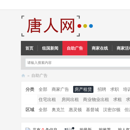
首页
纽国新闻
自助广告
商家在线
商家活
»
自助广告
新
分类
全部
商家广告
房产租赁
招聘
求职
培
西
住宅出租
房间出租
商业物业出租
求租
兰
唐
区域
全部
奥克兰
惠灵顿
基督城
汉密尔顿
但
人
网
共有
0
条信息
默认
按最新
按推荐
按人气