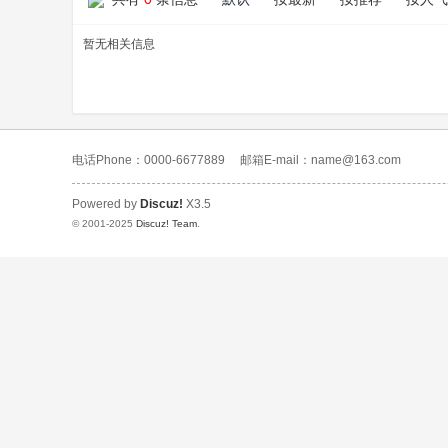
暂无相关信息
电话Phone：0000-6677889
邮箱E-mail：name@163.com
Powered by
Discuz!
X3.5
© 2001-2025
Discuz! Team
.