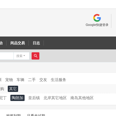
Google快捷登录
动
闲品交易
日志
搜索
搜
索
训
宠物
车辆
二手
交友
生活服务
求购
其它
尼丁
陶朗加
皇后镇
北岸其它地区
南岛其他地区
按将到期
只看未过期