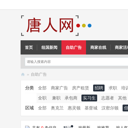
首页
纽国新闻
自助广告
商家在线
商家活
»
自助广告
新
分类
全部
商家广告
房产租赁
招聘
求职
培
西
全职
兼职
承包商
实习生
志愿者
其他
兰
唐
区域
全部
奥克兰
惠灵顿
基督城
汉密尔顿
人
网
共有
0
条信息
默认
按最新
按推荐
按人气