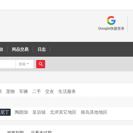
Google快捷登录
动
闲品交易
日志
搜索
搜
索
训
宠物
车辆
二手
交友
生活服务
但尼丁
陶朗加
皇后镇
北岸其它地区
南岛其他地区
按将到期
只看未过期