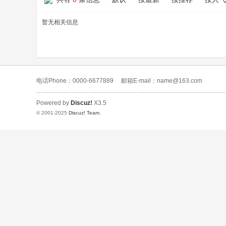
暂无相关信息
电话Phone：0000-6677889
邮箱E-mail：name@163.com
Powered by
Discuz!
X3.5
© 2001-2025
Discuz! Team
.