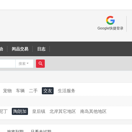
Google快捷登录
动
闲品交易
日志
搜索
搜
索
宠物
车辆
二手
交友
生活服务
尼丁
陶朗加
皇后镇
北岸其它地区
南岛其他地区
按将到期
只看未过期