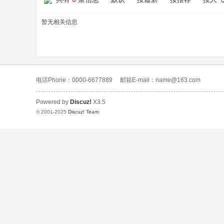
暂无相关信息
电话Phone：0000-6677889
邮箱E-mail：name@163.com
Powered by
Discuz!
X3.5
© 2001-2025
Discuz! Team
.