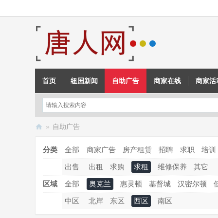
首页
纽国新闻
自助广告
商家在线
商家活
»
自助广告
新
分类
全部
商家广告
房产租赁
招聘
求职
培训
西
出售
出租
求购
求租
维修保养
其它
兰
唐
区域
全部
奥克兰
惠灵顿
基督城
汉密尔顿
人
中区
北岸
东区
西区
南区
网