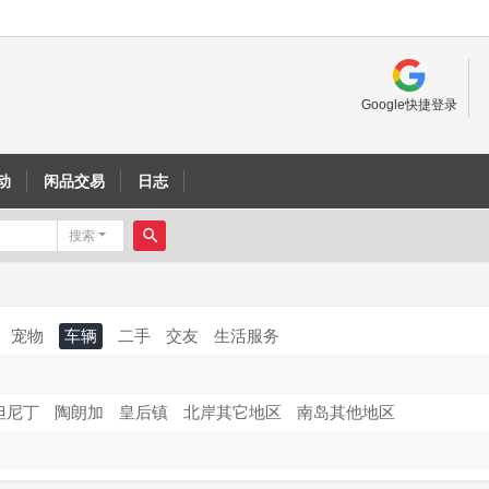
Google快捷登录
动
闲品交易
日志
搜索
搜
索
宠物
车辆
二手
交友
生活服务
但尼丁
陶朗加
皇后镇
北岸其它地区
南岛其他地区